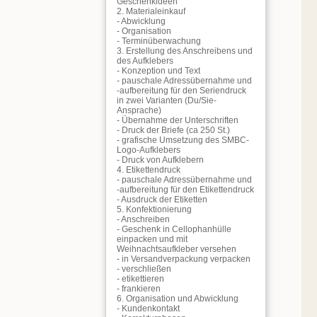
Geschenkideen
2. Materialeinkauf
- Abwicklung
- Organisation
- Terminüberwachung
3. Erstellung des Anschreibens und
des Aufklebers
- Konzeption und Text
- pauschale Adressübernahme und
-aufbereitung für den Seriendruck
in zwei Varianten (Du/Sie-
Ansprache)
- Übernahme der Unterschriften
- Druck der Briefe (ca 250 St.)
- grafische Umsetzung des SMBC-
Logo-Aufklebers
- Druck von Aufklebern
4. Etikettendruck
- pauschale Adressübernahme und
-aufbereitung für den Etikettendruck
- Ausdruck der Etiketten
5. Konfektionierung
- Anschreiben
- Geschenk in Cellophanhülle
einpacken und mit
Weihnachtsaufkleber versehen
- in Versandverpackung verpacken
- verschließen
- etikettieren
- frankieren
6. Organisation und Abwicklung
- Kundenkontakt