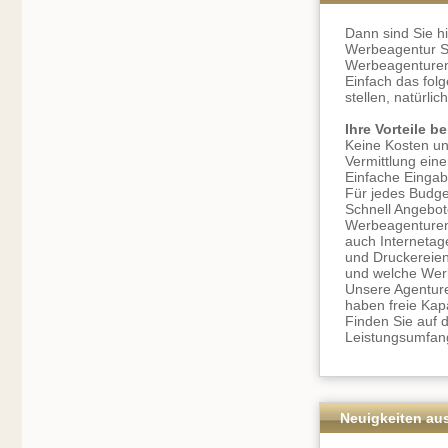
Dann sind Sie hi
Werbeagentur Su
Werbeagenturen 
Einfach das fol
stellen, natürlic
Ihre Vorteile 
Keine Kosten un
Vermittlung ein
Einfache Eingab
Für jedes Budge
Schnell Angebot
Werbeagenturen 
auch Internetag
und Druckereien
und welche Wer
Unsere Agenturen
haben freie Kap
Finden Sie auf 
Leistungsumfan
Neuigkeiten au