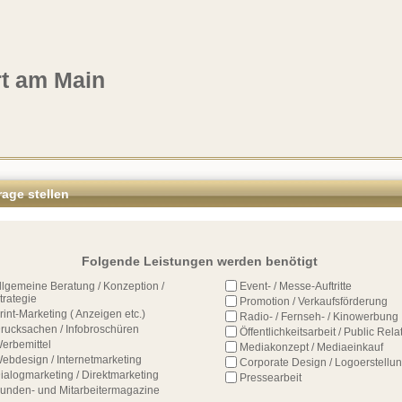
rt am Main
age stellen
Folgende Leistungen werden benötigt
llgemeine Beratung / Konzeption / 
Event- / Messe-Auftritte
trategie
Promotion / Verkaufsförderung
rint-Marketing ( Anzeigen etc.)
Radio- / Fernseh- / Kinowerbung
rucksachen / Infobroschüren
Öffentlichkeitsarbeit / Public Rela
erbemittel
Mediakonzept / Mediaeinkauf
ebdesign / Internetmarketing
Corporate Design / Logoerstellu
ialogmarketing / Direktmarketing
Pressearbeit
unden- und Mitarbeitermagazine