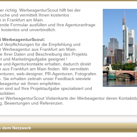
er richtig. WerbeagenturScout hilft bei der
che und vermittelt Ihnen kostenlos
in Frankfurt am Main.
gende Formular ausfüllen und Ihre Agenturanfrage
h
kostenlos und unverbindlich.
bei WerbeagenturScout:
d Verpflichtungen für die Empfehlung und
er Werbeagentur aus Frankfurt am Main.
e Ihrer Daten und Beschreibung des Projekts.
t und Marketingaufgabe geeignet !
e und Agenturkontakte erhalten, dadurch direkt
aus Frankfurt am Main finden. Wir vermitteln
enturen, web-designer, PR-Agenturen, Fotografen
. Sie erhalten zeitnah unser Feedback wieviele
beagentur wir Ihnen empfehlen.
 sind auf Ihre Projektaufgabe spezialisiert und
azitäten.
der WerbeagenturScout Visitenkarte der Werbeagentur deren Kontaktd
g, Bewertungen und Referenzen.
s dem Netzwerk