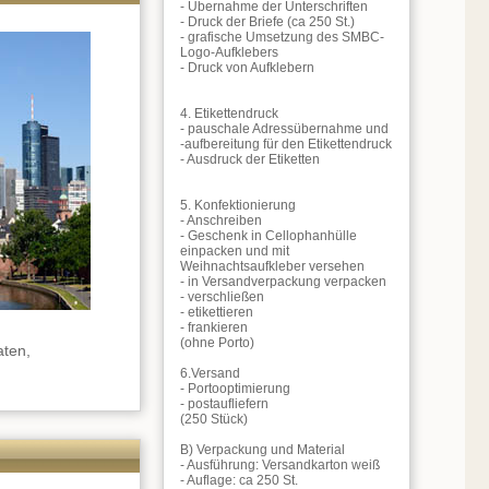
- Übernahme der Unterschriften
- Druck der Briefe (ca 250 St.)
- grafische Umsetzung des SMBC-
Logo-Aufklebers
- Druck von Aufklebern
4. Etikettendruck
- pauschale Adressübernahme und
-aufbereitung für den Etikettendruck
- Ausdruck der Etiketten
5. Konfektionierung
- Anschreiben
- Geschenk in Cellophanhülle
einpacken und mit
Weihnachtsaufkleber versehen
- in Versandverpackung verpacken
- verschließen
- etikettieren
- frankieren
(ohne Porto)
aten,
6.Versand
- Portooptimierung
- postaufliefern
(250 Stück)
B) Verpackung und Material
- Ausführung: Versandkarton weiß
- Auflage: ca 250 St.