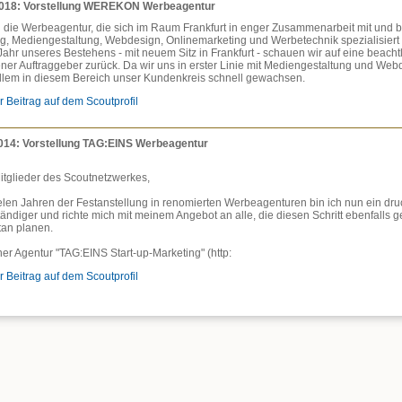
2018: Vorstellung WEREKON Werbeagentur
d die Werbeagentur, die sich im Raum Frankfurt in enger Zusammenarbeit mit und
, Mediengestaltung, Webdesign, Onlinemarketing und Werbetechnik spezialisiert h
 Jahr unseres Bestehens - mit neuem Sitz in Frankfurt - schauen wir auf eine beacht
ener Auftraggeber zurück. Da wir uns in erster Linie mit Mediengestaltung und Web
 allem in diesem Bereich unser Kundenkreis schnell gewachsen.
r Beitrag auf dem Scoutprofil
014: Vorstellung TAG:EINS Werbeagentur
itglieder des Scoutnetzwerkes,
elen Jahren der Festanstellung in renomierten Werbeagenturen bin ich nun ein druc
tändiger und richte mich mit meinem Angebot an alle, die diesen Schritt ebenfalls
an planen.
ner Agentur "TAG:EINS Start-up-Marketing" (http:
r Beitrag auf dem Scoutprofil