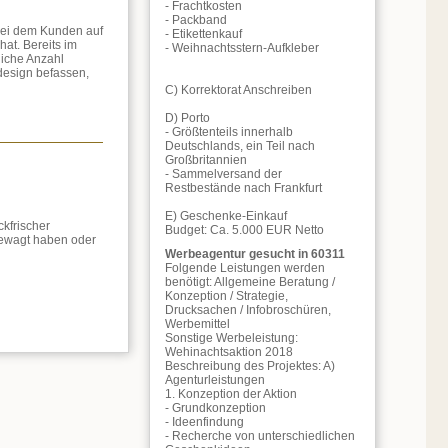
- Frachtkosten
- Packband
 bei dem Kunden auf
- Etikettenkauf
at. Bereits im
- Weihnachtsstern-Aufkleber
liche Anzahl
design befassen,
C) Korrektorat Anschreiben
D) Porto
- Größtenteils innerhalb
Deutschlands, ein Teil nach
Großbritannien
- Sammelversand der
Restbestände nach Frankfurt
E) Geschenke-Einkauf
kfrischer
Budget: Ca. 5.000 EUR Netto
 gewagt haben oder
Werbeagentur gesucht in 60311
Folgende Leistungen werden
benötigt: Allgemeine Beratung /
Konzeption / Strategie,
Drucksachen / Infobroschüren,
Werbemittel
Sonstige Werbeleistung:
Wehinachtsaktion 2018
Beschreibung des Projektes: A)
Agenturleistungen
1. Konzeption der Aktion
- Grundkonzeption
- Ideenfindung
- Recherche von unterschiedlichen