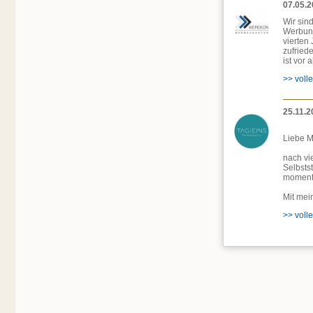
07.05.
Wir sin
Werbung
vierten
zufried
ist vor
>> volle
25.11.2
Liebe M
nach vi
Selbsts
moment
Mit mei
>> volle