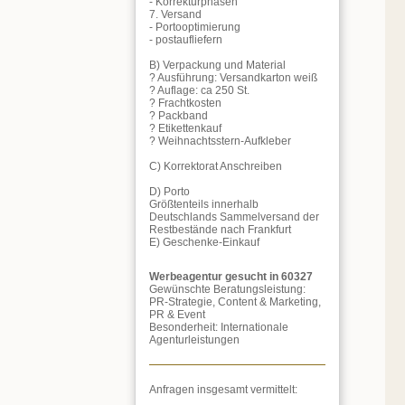
- Korrekturphasen
7. Versand
- Portooptimierung
- postaufliefern
B) Verpackung und Material
? Ausführung: Versandkarton weiß
? Auflage: ca 250 St.
? Frachtkosten
? Packband
? Etikettenkauf
? Weihnachtsstern-Aufkleber
C) Korrektorat Anschreiben
D) Porto
Größtenteils innerhalb
Deutschlands Sammelversand der
Restbestände nach Frankfurt
E) Geschenke-Einkauf
Werbeagentur gesucht in 60327
Gewünschte Beratungsleistung:
PR-Strategie, Content & Marketing,
PR & Event
Besonderheit: Internationale
Agenturleistungen
Anfragen insgesamt vermittelt: