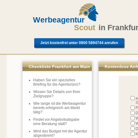
Werbeagentur
Scout
in Frankfu
Jetzt kostenfrei unter 0800 5894744 anrufen
Checkliste Frankfurt am Main
Kostenlose Anfr
Haben Sie ein spezielles
Briefing für die Agentur(en)?
Wissen Sie Details von Ihrer
Zielgruppe?
a
S
Wie lange ist die Werbeagentur
bereits erfolgreich am Markt
P
tätig?
D
W
Findet vor Angebotsabgabe
W
eine Beratung statt?
D
Wird das Budget mit der Agentur
K
abgestimmt?